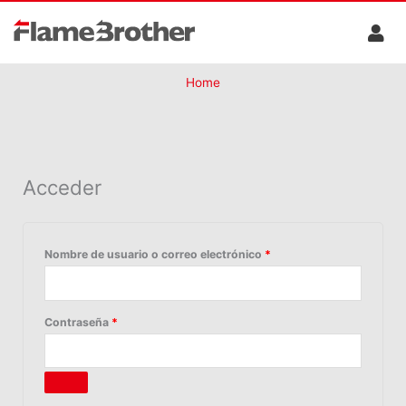
Ir
al
contenido
Home
Acceder
Obligatorio
Obligatorio
Nombre de usuario o correo electrónico
*
Contraseña
*