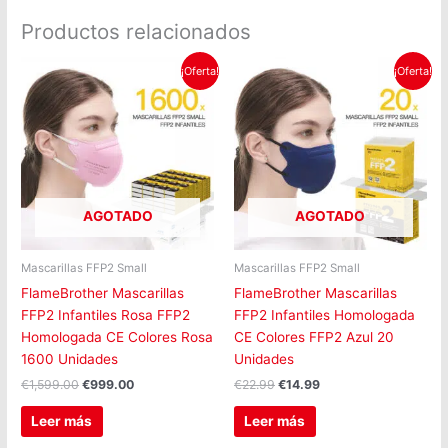
Productos relacionados
El
El
El
El
¡Oferta!
¡Oferta!
precio
precio
precio
precio
original
actual
original
actual
era:
es:
era:
es:
€1,599.00.
€999.00.
€22.99.
€14.99.
AGOTADO
AGOTADO
Mascarillas FFP2 Small
Mascarillas FFP2 Small
FlameBrother Mascarillas
FlameBrother Mascarillas
FFP2 Infantiles Rosa FFP2
FFP2 Infantiles Homologada
Homologada CE Colores Rosa
CE Colores FFP2 Azul 20
1600 Unidades
Unidades
€
1,599.00
€
999.00
€
22.99
€
14.99
Leer más
Leer más