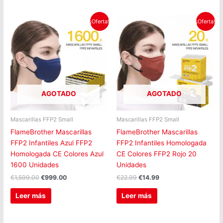
El
El
El
El
¡Oferta!
¡Oferta!
precio
precio
precio
precio
original
actual
original
actual
era:
es:
era:
es:
€1,599.00.
€999.00.
€22.99.
€14.99.
AGOTADO
AGOTADO
Mascarillas FFP2 Small
Mascarillas FFP2 Small
FlameBrother Mascarillas
FlameBrother Mascarillas
FFP2 Infantiles Azul FFP2
FFP2 Infantiles Homologada
Homologada CE Colores Azul
CE Colores FFP2 Rojo 20
1600 Unidades
Unidades
€
1,599.00
€
999.00
€
22.99
€
14.99
Leer más
Leer más