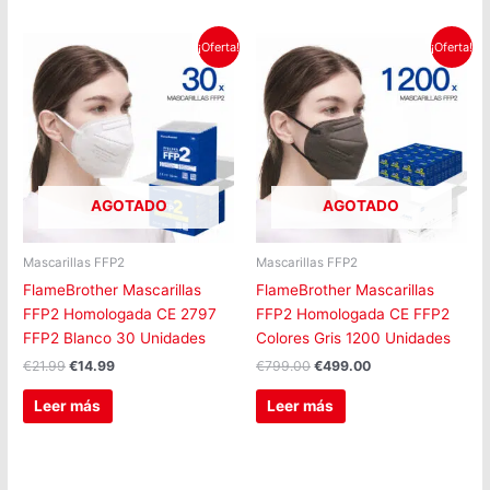
El
El
El
El
¡Oferta!
¡Oferta!
precio
precio
precio
precio
original
actual
original
actual
era:
es:
era:
es:
€21.99.
€14.99.
€799.00.
€499.00.
AGOTADO
AGOTADO
Mascarillas FFP2
Mascarillas FFP2
FlameBrother Mascarillas
FlameBrother Mascarillas
FFP2 Homologada CE 2797
FFP2 Homologada CE FFP2
FFP2 Blanco 30 Unidades
Colores Gris 1200 Unidades
€
21.99
€
14.99
€
799.00
€
499.00
Leer más
Leer más