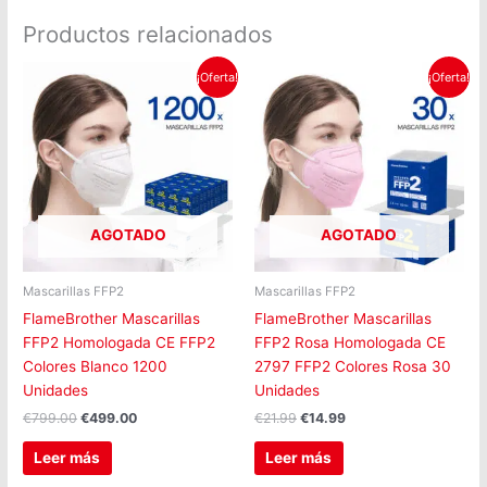
Productos relacionados
El
El
El
El
¡Oferta!
¡Oferta!
precio
precio
precio
precio
original
actual
original
actual
era:
es:
era:
es:
€799.00.
€499.00.
€21.99.
€14.99.
AGOTADO
AGOTADO
Mascarillas FFP2
Mascarillas FFP2
FlameBrother Mascarillas
FlameBrother Mascarillas
FFP2 Homologada CE FFP2
FFP2 Rosa Homologada CE
Colores Blanco 1200
2797 FFP2 Colores Rosa 30
Unidades
Unidades
€
799.00
€
499.00
€
21.99
€
14.99
Leer más
Leer más